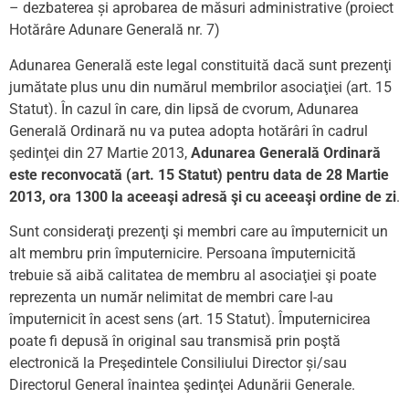
– dezbaterea și aprobarea de măsuri administrative
(proiect
Hotărâre Adunare Generală nr. 7)
Adunarea Generală este legal constituită dacă sunt prezenţi
jumătate plus unu din numărul membrilor asociaţiei (art. 15
Statut). În cazul în care, din lipsă de cvorum, Adunarea
Generală Ordinară nu va putea adopta hotărâri în cadrul
şedinţei din 27 Martie 2013,
Adunarea Generală Ordinară
este reconvocată (art. 15 Statut) pentru data de 28 Martie
2013, ora 1300 la aceeaşi adresă şi cu aceeaşi ordine de zi
.
Sunt consideraţi prezenţi şi membri care au împuternicit un
alt membru prin împuternicire. Persoana împuternicită
trebuie să aibă calitatea de membru al asociaţiei şi poate
reprezenta un număr nelimitat de membri care l-au
împuternicit în acest sens (art. 15 Statut). Împuternicirea
poate fi depusă în original sau transmisă prin poştă
electronică la Preşedintele Consiliului Director și/sau
Directorul General înaintea şedinţei Adunării Generale.